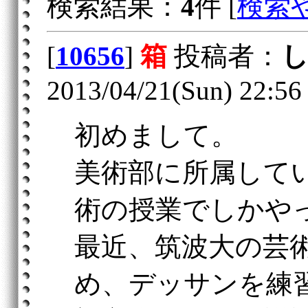
検索結果：
4
件 [
検索
[
10656
]
箱
投稿者：
2013/04/21(Sun) 22:56
初めまして。
美術部に所属して
術の授業でしかや
最近、筑波大の芸
め、デッサンを練