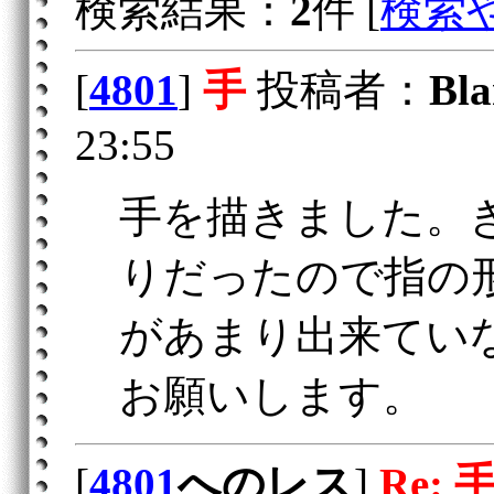
検索結果：
2
件 [
検索
[
4801
]
手
投稿者：
Bl
23:55
手を描きました。
りだったので指の
があまり出来てい
お願いします。
[
4801
へのレス
]
Re: 