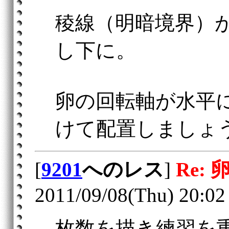
稜線（明暗境界）
し下に。
卵の回転軸が水平
けて配置しましょ
[
9201
へのレス
]
Re: 
2011/09/08(Thu) 20:02
枚数を描き練習を