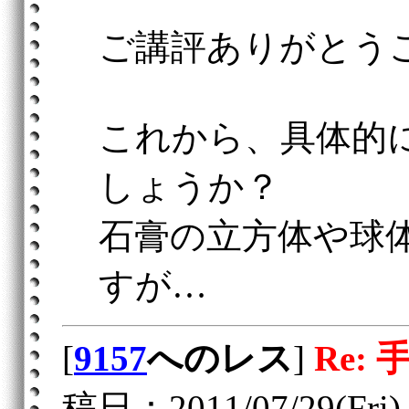
ご講評ありがとう
これから、具体的
しょうか？
石膏の立方体や球
すが…
[
9157
へのレス
]
Re: 
稿日：2011/07/29(Fri) 