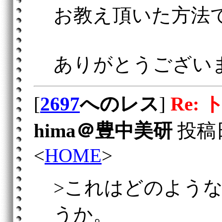
お教え頂いた方法
ありがとうござい
[
2697
へのレス
]
Re:
hima＠豊中美研
投稿日：
<
HOME
>
>これはどのよう
うか。