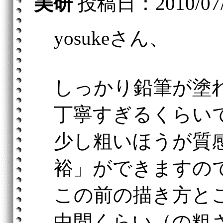
美研
投稿日：2010/07/2
yosukeさん、
しっかり鉛筆が塗
丁寧すぎるくらい
少し粗いほうが質
裕」ができますの
この前の描き方と
中間くらい（の粗