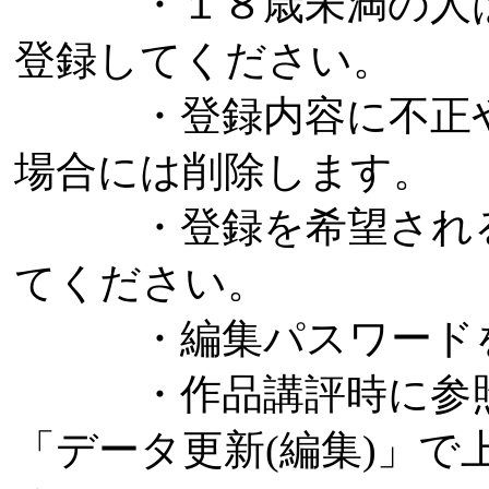
・１８歳未満の人は
登録してください。
・登録内容に不正や
場合には削除します。
・登録を希望される
てください。
・編集パスワードを
・作品講評時に参照
「データ更新(編集)」で上