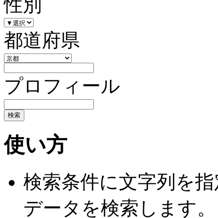
性別
都道府県
プロフィール
使い方
検索条件に文字列を指
データを検索します。