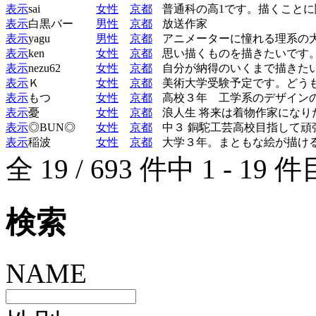
表示
sai
女性
京都
普通科の高1です。描くことに
表示
白黒バー
男性
京都
放送作家
表示
yagu
男性
京都
アニメーターに憧れる理系の
表示
ken
女性
京都
思い描くものを描きたいです
表示
nezu62
女性
京都
自分が納得のいくまで描きた
表示
Ｋ
女性
京都
美術大学受験予定です。どうも
表示
もつ
女性
京都
高校３年 工学系のデザイン
表示
憂
女性
京都
浪人生 将来は着物作家になり
表示
◎BUN◎
女性
京都
中３ 銅駝工芸高校目指して頑
表示
稲波
女性
京都
大学３年。まともな絵が描け
全 19 / 693 件中 1 - 19 件
検索
NAME