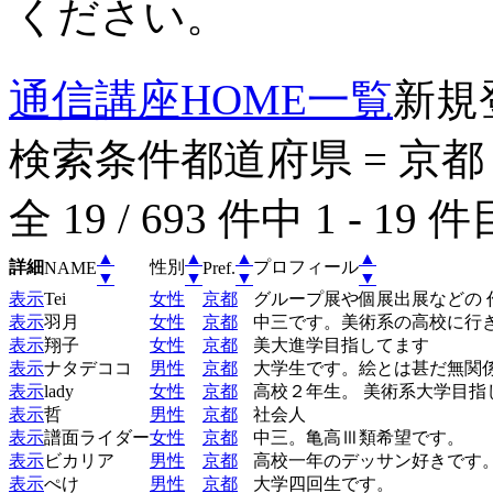
ください。
通信講座HOME
一覧
新規
検索条件
都道府県 = 京都
全 19 / 693 件中 1 - 19 件
▲
▲
▲
▲
詳細
性別
プロフィール
NAME
Pref.
▼
▼
▼
▼
表示
Tei
女性
京都
グループ展や個展出展などの 作
表示
羽月
女性
京都
中三です。美術系の高校に行
表示
翔子
女性
京都
美大進学目指してます
表示
ナタデココ
男性
京都
大学生です。絵とは甚だ無関係
表示
lady
女性
京都
高校２年生。 美術系大学目指
表示
哲
男性
京都
社会人
表示
譜面ライダー
女性
京都
中三。亀高Ⅲ類希望です。
表示
ビカリア
男性
京都
高校一年のデッサン好きです
表示
ぺけ
男性
京都
大学四回生です。