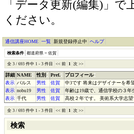
「データ更新(編集)」で上
ください。
通信講座HOME
一覧
新規登録停止中
ヘルプ
検索条件
都道府県 = 佐賀
全 3 / 693 件中 1 - 3 件目
<< 前
1
次 >>
▲
▲
詳細
NAME
▲
性別
Pref.
▲
プロフィール
▼
▼
▼
▼
表示
バルス
男性
佐賀
中3です 将来はデザイナーを希望
表示
nobu19
男性
佐賀
年齢は19歳で、通信学校の３年
表示
千代
男性
佐賀
高校２年です。 美術系大学志
全 3 / 693 件中 1 - 3 件目
<< 前
1
次 >>
検索