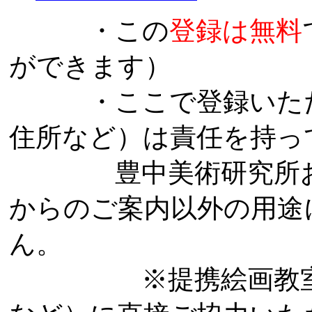
・この
登録は無料
ができます）
・ここで登録いただ
住所など）は責任を持っ
豊中美術研究所およ
からのご案内以外の用途
ん。
※提携絵画教室＝こ