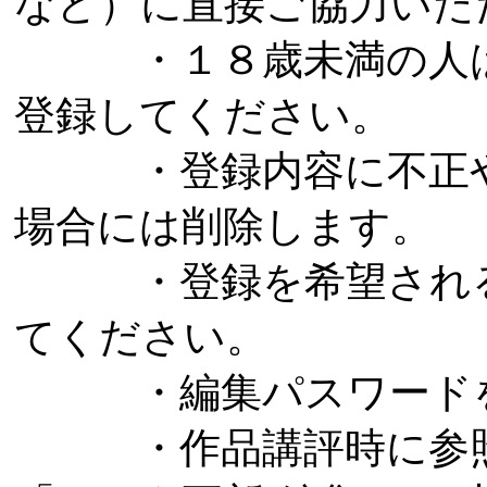
など）に直接ご協力いた
・１８歳未満の人は
登録してください。
・登録内容に不正や
場合には削除します。
・登録を希望される
てください。
・編集パスワードを
・作品講評時に参照