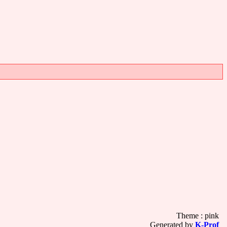
Theme : pink
Generated by
K-Prof