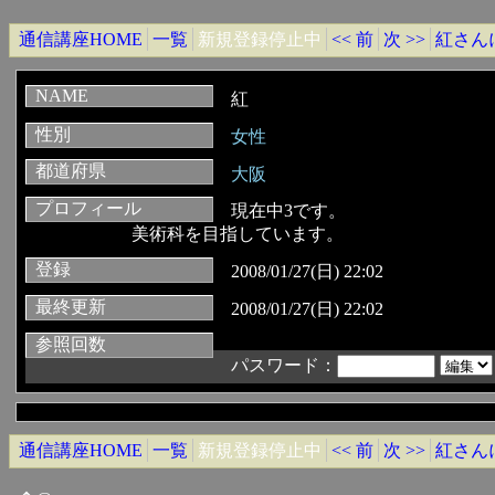
通信講座HOME
一覧
新規登録停止中
<< 前
次 >>
紅さん
NAME
紅
性別
女性
都道府県
大阪
プロフィール
現在中3です。
美術科を目指しています。
登録
2008/01/27(日) 22:02
最終更新
2008/01/27(日) 22:02
参照回数
パスワード：
通信講座HOME
一覧
新規登録停止中
<< 前
次 >>
紅さん