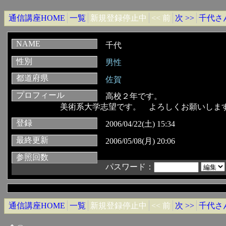
通信講座HOME
一覧
新規登録停止中
<< 前
次 >>
千代さ
NAME
千代
性別
男性
都道府県
佐賀
プロフィール
高校２年です。
美術系大学志望です。 よろしくお願いしま
登録
2006/04/22(土) 15:34
最終更新
2006/05/08(月) 20:06
参照回数
パスワード：
通信講座HOME
一覧
新規登録停止中
<< 前
次 >>
千代さ