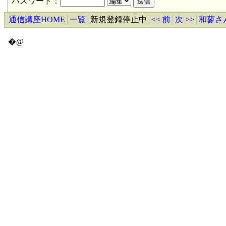
パスワード：
通信講座HOME
一覧
新規登録停止中
<< 前
次 >>
和蓼さ
�@