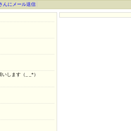
*さんにメール送信
いします（_ _*）