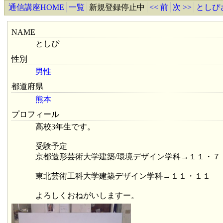
通信講座HOME
一覧
新規登録停止中
<< 前
次 >>
としぴ
NAME
としぴ
性別
男性
都道府県
熊本
プロフィール
高校3年生です。
受験予定
京都造形芸術大学建築/環境デザイン学科→１１・７
東北芸術工科大学建築デザイン学科→１１・１１
よろしくおねがいしますー。