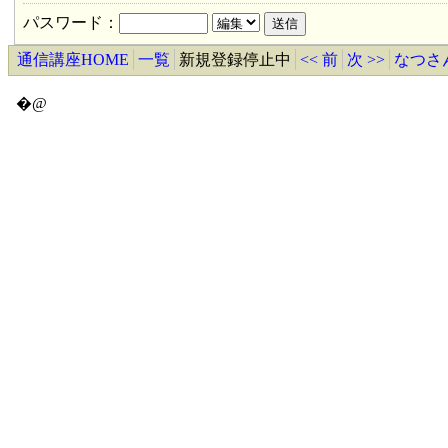
パスワード：
通信講座HOME
一覧
新規登録停止中
<< 前
次 >>
なつさ
�@