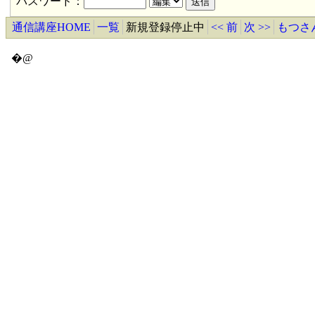
パスワード：
通信講座HOME
一覧
新規登録停止中
<< 前
次 >>
もつさ
�@