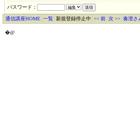
パスワード：
通信講座HOME
一覧
新規登録停止中
<< 前
次 >>
奏澄さ
�@