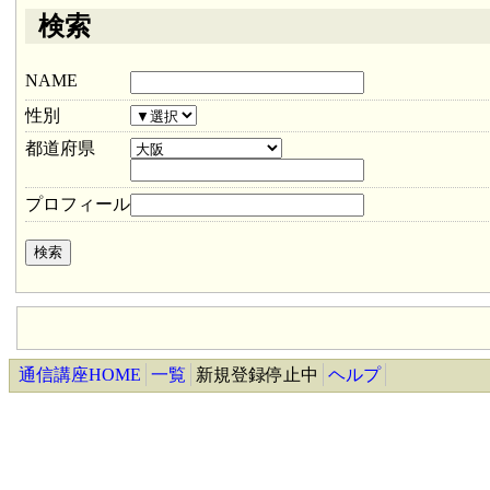
検索
NAME
性別
都道府県
プロフィール
通信講座HOME
一覧
新規登録停止中
ヘルプ