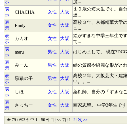
示
度...
表
１９歳の短大生です。自
女性
大阪
CHACHA
示
達...
表
高校３年、京都精華大学
女性
大阪
Emily
示
ュ...
表
絵がすきな中学三年生です
カカオ
女性
大阪
示
て...
表
男性
大阪
はじめまして。 現在3DC
maru
示
表
みーん
男性
大阪
絵の質感や綺麗な形がと
示
表
高校２年。大阪芸大・建
黒猫の子
男性
大阪
示
い。。...
表
しほ
女性
大阪
薬剤師。自分の「すきな
示
表
さっちー
女性
大阪
画家志望。 中学3年生です
示
全 79 / 693 件中 1 - 50 件目
<< 前
1
2
次 >>