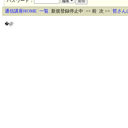
パスワード：
通信講座HOME
一覧
新規登録停止中
<< 前
次 >>
哲さん
�@