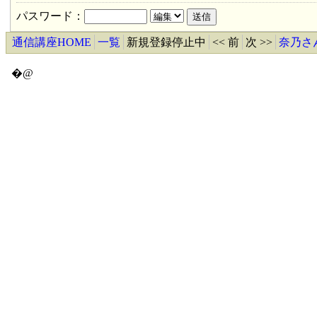
パスワード：
通信講座HOME
一覧
新規登録停止中
<< 前
次 >>
奈乃さ
�@