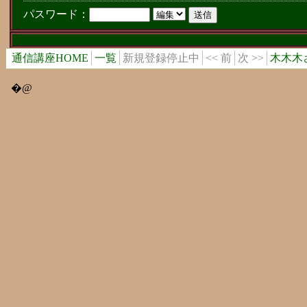
パスワード：
通信講座HOME
一覧
新規登録停止中
<< 前
次 >>
木木木
�@