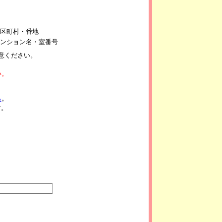
区町村・番地
ンション名・室番号
意ください。
い。
ら
。
す。