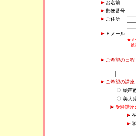
お名前
郵便番号
ご住所
Ｅメール
★メ
携帯
ご希望の日程
ご希望の講座
絵画
美大(
受験講座
在