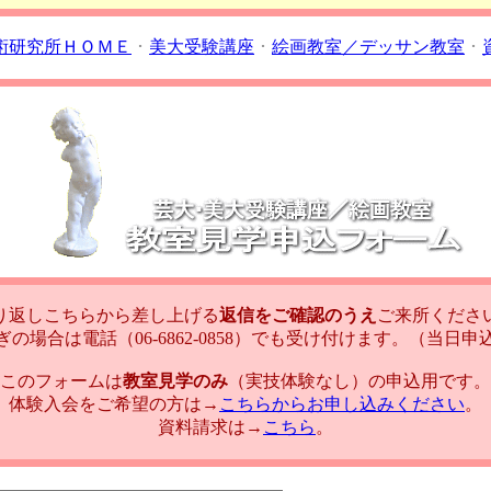
術研究所ＨＯＭＥ
･
美大受験講座
･
絵画教室／デッサン教室
･
り返しこちらから差し上げる
返信をご確認のうえ
ご来所くださ
ぎの場合は電話（06-6862-0858）でも受け付けます。（当日申
このフォームは
教室見学のみ
（実技体験なし）の申込用です。
体験入会をご希望の方は→
こちらからお申し込みください
。
資料請求は→
こちら
。