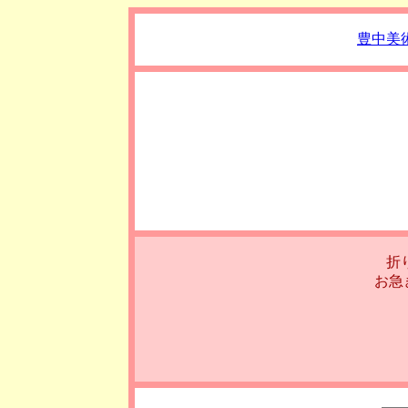
豊中美
折
お急