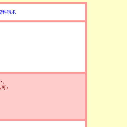
資料請求
い。
込可）