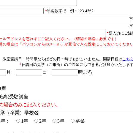
*
半角数字で 例：123-4567
市
マ
*
誤入力にご注
ールアドレスを忘れずにご記入ください。（確認の連絡に必要です）
の場合は「パソコンからのメール」が受信できる設定にしておいてくださ
教室開講日・時間帯ならばどの日・時でもかまいません。開講日程は
こち
*
休講日の見学（ご来所）のご希望にもできるだけ対応いたしま
月
日
時ごろ
教室
美高)受験講座
の場合のみご記入ください。
学（卒業）学校名
学年：
1年
2年
3年
卒業