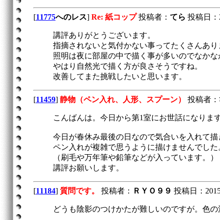
[
11775
へのレス
]
Re: 紙コップ
投稿者：
てら
投稿日：2017
講評ありがとうございます。
指摘されないと気付かない事ってたくさんあり
照明は夜に部屋の中で描く事が多いのでなかな
やはり自然光で描く方が良さそうですね。
改善してまた挑戦したいと思います。
[
11459
]
静物（ペン入れ、人形、スプーン）
投稿者：
こんばんは。今日から第1室にお世話になりま
今日が春休み最後の日なので気合いを入れて描
ペン入れが複雑で思うように描けませんでした
（刷毛や万年筆や鉛筆などが入っています。）
講評お願いします。
[
11184
]
質問です。
投稿者：
ＲＹＯ９９
投稿日：2015/06
どうも陰影のつけかたが難しいのですが。色の