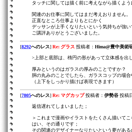
タッチに関しては描く前に考えながら描くよう
関連のお仕事に関してはまだ考えおりません。
正直なところ仕事よりもとにかく
デッサンが上手くなりたいという気持ちが強い
ご講評ありがとうございました。
[
8292
へのレス
]
Re: グラス
投稿者：
Hima@豊中美術
>上部と底部は、楕円の形があって立体感を出
厚みというのはガラスの厚みのことですか？
胴の丸みのことでしたら、ガラスコップの場合
（上下をしっかり描けば表現できます）
[
7805
へのレス
]
Re: マグカップ
投稿者：
伊勢谷
投稿日：2
返信遅れてしまいました；
＞これまで漫画やイラストをたくさん描いてこ
はい、その通りです；
その関連のデザイナーなりたいという夢がある