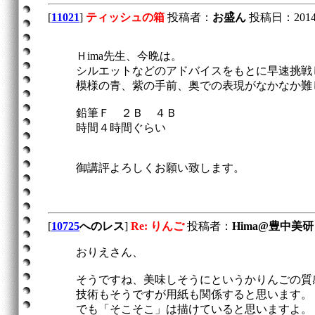
[
11021
]
ティッシュの箱
投稿者：
お盛ん
投稿日：2014/06
Ｈima先生、今晩は。
シルエットなどのアドバイスをもとに早速挑戦
模様の青、紫の手前、奥での表現がなかなか難
鉛筆Ｆ ２Ｂ ４Ｂ
時間４時間ぐらい
御講評よろしくお願い致します。
[
10725
へのレス
]
Re: りんご
投稿者：
Hima@豊中美研
おりえさん、
そうですね、美味しそうにというかりんごの質
技術もそうですが用紙も関係すると思います。
でも「そこそこ」は描けていると思いますよ。