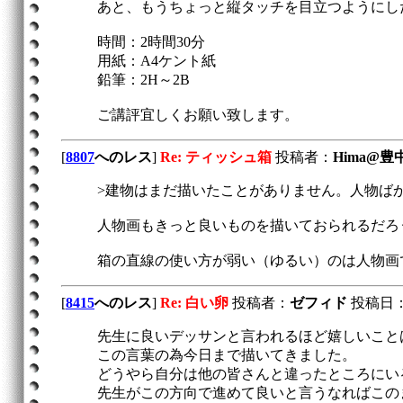
あと、もうちょっと縦タッチを目立つようにし
時間：2時間30分
用紙：A4ケント紙
鉛筆：2H～2B
ご講評宜しくお願い致します。
[
8807
へのレス
]
Re: ティッシュ箱
投稿者：
Hima@豊
>建物はまだ描いたことがありません。人物ば
人物画もきっと良いものを描いておられるだろ
箱の直線の使い方が弱い（ゆるい）のは人物画
[
8415
へのレス
]
Re: 白い卵
投稿者：
ゼフィド
投稿日：201
先生に良いデッサンと言われるほど嬉しいこと
この言葉の為今日まで描いてきました。
どうやら自分は他の皆さんと違ったところにい
先生がこの方向で進めて良いと言うなればこの