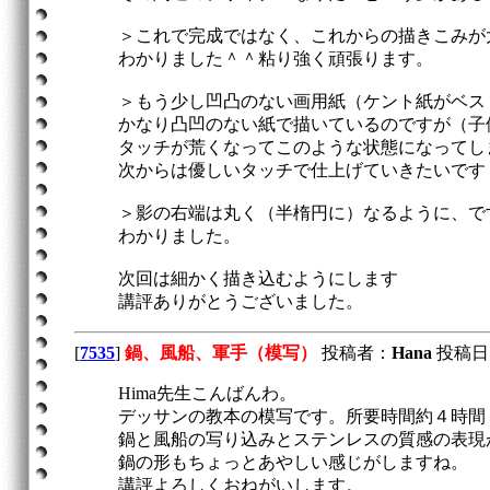
＞これで完成ではなく、これからの描きこみが
わかりました＾＾粘り強く頑張ります。
＞もう少し凹凸のない画用紙（ケント紙がベス
かなり凸凹のない紙で描いているのですが（子
タッチが荒くなってこのような状態になってし
次からは優しいタッチで仕上げていきたいです
＞影の右端は丸く（半楕円に）なるように、で
わかりました。
次回は細かく描き込むようにします
講評ありがとうございました。
[
7535
]
鍋、風船、軍手（模写）
投稿者：
Hana
投稿日：20
Hima先生こんばんわ。
デッサンの教本の模写です。所要時間約４時間
鍋と風船の写り込みとステンレスの質感の表現
鍋の形もちょっとあやしい感じがしますね。
講評よろしくおねがいします。