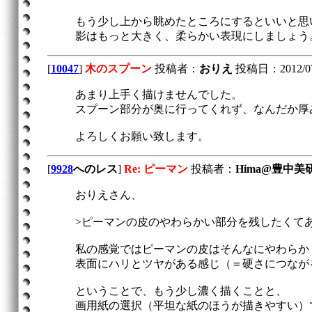
もう少し上から眺めたところにするといいと思
影はもっと大きく、柔らかい表現にしましょう
[
10047
]
木のスプーン
投稿者：
おりえ
投稿日：2012/07/2
あまり上手く描けませんでした。
スプーン部分が奥に行ってくれず、なんだか厚
よろしくお願い致します。
[
9928
へのレス
]
Re: ピーマン
投稿者：
Hima@豊中美
おりえさん、
>ピーマンの皮のやわらかい部分を残したくて
私の感覚ではピーマンの皮はそんなにやわらか
表面にハリとツヤがある感じ（＝硬さにつなが
ということで、もう少し濃く描くことと、
画用紙の選択（平坦な紙のほうが描きやすい）