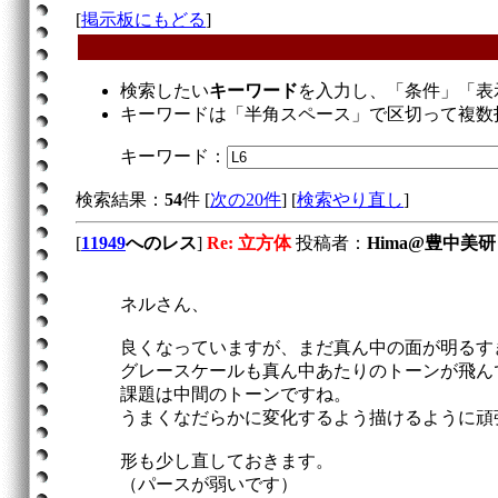
[
掲示板にもどる
]
検索したい
キーワード
を入力し、「条件」「表
キーワードは「半角スペース」で区切って複数
キーワード：
検索結果：
54
件 [
次の20件
] [
検索やり直し
]
[
11949
へのレス
]
Re: 立方体
投稿者：
Hima@豊中美研
ネルさん、
良くなっていますが、まだ真ん中の面が明るす
グレースケールも真ん中あたりのトーンが飛ん
課題は中間のトーンですね。
うまくなだらかに変化するよう描けるように頑
形も少し直しておきます。
（パースが弱いです）