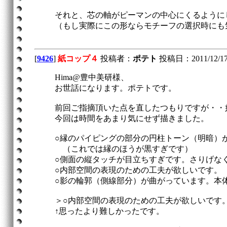
それと、芯の軸がピーマンの中心にくるように
（もし実際にこの形ならモチーフの選択時にも
[
9426
]
紙コップ４
投稿者：
ポテト
投稿日：2011/12/17(S
Hima@豊中美研様、
お世話になります。ポテトです。
前回ご指摘頂いた点を直したつもりですが・・
今回は時間をあまり気にせず描きました。
○縁のパイピングの部分の円柱トーン（明暗）
（これでは縁のほうが黒すぎです）
○側面の縦タッチが目立ちすぎです。さりげな
○内部空間の表現のための工夫が欲しいです。
○影の輪郭（側線部分）が曲がっています。本
＞○内部空間の表現のための工夫が欲しいです
↑思ったより難しかったです。