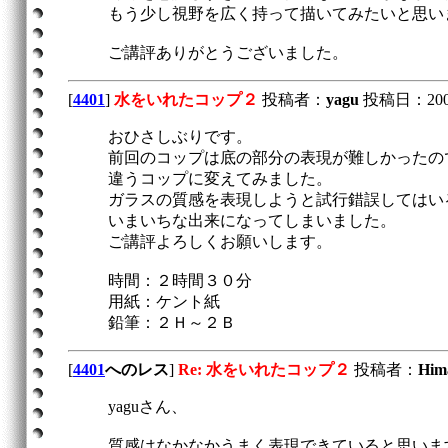
もう少し視野を広く持って描いてみたいと思い
ご講評ありがとうございました。
[
4401
]
水をいれたコップ２
投稿者：
yagu
投稿日：2005/1
おひさしぶりです。
前回のコップは底の部分の表現が難しかったの
違うコップに変えてみました。
ガラスの質感を表現しようと試行錯誤してはい
いまいちな出来になってしまいました。
ご講評よろしくお願いします。
時間：２時間３０分
用紙：ケント紙
鉛筆：２Ｈ～２Ｂ
[
4401
へのレス
]
Re: 水をいれたコップ２
投稿者：
Hi
yaguさん、
質感はなかなかうまく表現できていると思いま