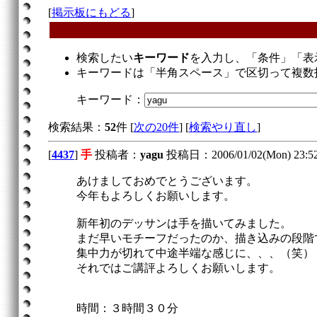
[
掲示板にもどる
]
検索したい
キーワード
を入力し、「条件」「表
キーワードは「半角スペース」で区切って複数
キーワード：
検索結果：
52
件 [
次の20件
] [
検索やり直し
]
[
4437
]
手
投稿者：
yagu
投稿日：2006/01/02(Mon) 23:5
あけましておめでとうございます。
今年もよろしくお願いします。
新年初のデッサンは手を描いてみました。
まだ早いモチーフだったのか、描き込みの段階
集中力が切れて中途半端な感じに、、、（笑）
それではご講評よろしくお願いします。
時間：３時間３０分