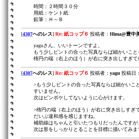
時間：２時間３０分
用紙：ケント紙
鉛筆：Ｈ～Ｂ
[
4307
へのレス
]
Re: 紙コップ６
投稿者：
Hima@豊中
yaguさん、いいトーンですよ。
もう少しピントの合った写真ならば細かいこと
楕円の端（右上のほう）が右に突き出しすぎて
[
4307
へのレス
]
Re: 紙コップ６
投稿者：
yagu
投稿日：200
>もう少しピントの合った写真ならば細かいこと
すいません。
次はピンボケしてないように心がけます。
>楕円の端（右上のほう）が右に突き出しすぎ
だいぶ違和感を感じますね。
補助線はちゃんと引いたつもりだったんですが
次は形をしっかりとることを目標に描いてみま