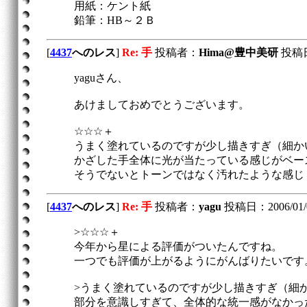
用紙：ケント紙
鉛筆：HB～２Ｂ
[
4437
へのレス
]
Re: 手
投稿者：
Hima@豊中美研
投稿日：
yaguさん、
あけましておめでとうございます。
☆☆☆＋
うまく塗れているのですが少し描きすぎ（細か
かざした手全体に光が当たっている感じがベー
そうでないとトーンではなく汚れたような感じ
[
4437
へのレス
]
Re: 手
投稿者：
yagu
投稿日：2006/01/05
>☆☆☆＋
今年から星による評価がついたんですね。
一つでも評価が上がるようにがんばりたいです
>うまく塗れているのですが少し描きすぎ（細
部分を意識しすぎて、全体的な統一感がなかっ