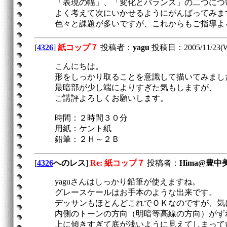
「表現の幅」、「変化とバランス」の二つにつ
よく考えて次にいかせるようにがんばってみま
色々と課題が多いですが、これからもご指導よ
[
4326
]
紙コップ７
投稿者：
yagu
投稿日：2005/11/23(We
こんにちは。
形をしっかり取ることを意識して描いてみまし
最暗部が少し端によりすぎた気もしますが、
ご講評よろしくお願いします。
時間：２時間３０分
用紙：ケント紙
鉛筆：２Ｈ～２Ｂ
[
4326
へのレス
]
Re: 紙コップ７
投稿者：
Hima@豊中
yaguさんはしっかり鉛筆が使えますね。
グレースケールはお手本のような出来です。
デッサンもほとんどこれでＯＫなのですが、気
内側のトーンの方向（明暗等高線の方向）がず
上に傾きすぎて底が浅いように見えてしまって