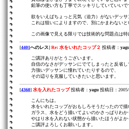
鉛筆の使い方も丁寧でスッキリしていていいで
欲をいえばちょっと元気（迫力）がないデッサ
これは狙いによりますので、別にかまわないと
この画像で見える限りでは技術的な問題点は特
[
4401
へのレス
]
Re: 水をいれたコップ２
投稿者：
yag
ご講評ありがとうございます。
自信のなさがデッサンにでてしまったと反省し
力強いデッサンに憧れていたりするので、
その辺りを克服していきたいと思います。
[
4360
]
水を入れたコップ
投稿者：
yagu
投稿日：2005/12/
こんにちは。
水をいれたコップがおもしろそうだったので描
ガラス、水をどう描いてよいのかさっぱりわか
やはり水を入れない状態から描いたほうがよか
ご講評よろしくお願いします。