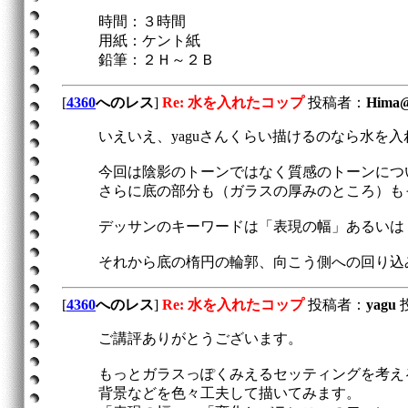
時間：３時間
用紙：ケント紙
鉛筆：２Ｈ～２Ｂ
[
4360
へのレス
]
Re: 水を入れたコップ
投稿者：
Him
いえいえ、yaguさんくらい描けるのなら水を
今回は陰影のトーンではなく質感のトーンにつ
さらに底の部分も（ガラスの厚みのところ）も
デッサンのキーワードは「表現の幅」あるいは
それから底の楕円の輪郭、向こう側への回り込
[
4360
へのレス
]
Re: 水を入れたコップ
投稿者：
yagu
投
ご講評ありがとうございます。
もっとガラスっぽくみえるセッティングを考え
背景などを色々工夫して描いてみます。