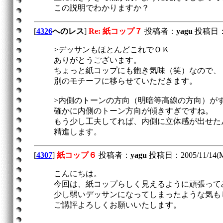
この説明でわかりますか？
[
4326
へのレス
]
Re: 紙コップ７
投稿者：
yagu
投稿日：200
>デッサンもほとんどこれでＯＫ
ありがとうございます。
ちょっと紙コップにも飽き気味（笑）なので、
別のモチーフに移らせていただきます。
>内側のトーンの方向（明暗等高線の方向）が
確かに内側のトーン方向が傾きすぎですね。
もう少し工夫してれば、内側に立体感が出せた
精進します。
[
4307
]
紙コップ６
投稿者：
yagu
投稿日：2005/11/14(Mo
こんにちは。
今回は、紙コップらしく見えるように頑張って
少し弱いデッサンになってしまったような気も
ご講評よろしくお願いいたします。