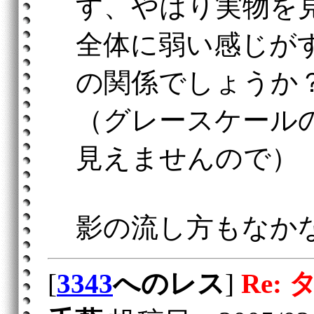
す、やはり実物を
全体に弱い感じが
の関係でしょうか
（グレースケール
見えませんので）
影の流し方もなか
[
3343
へのレス
]
Re: 