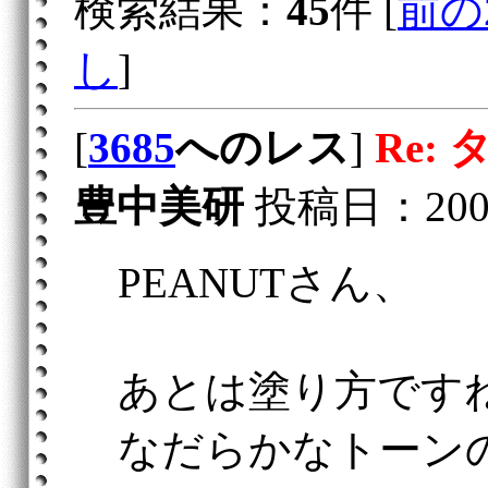
検索結果：
45
件 [
前の
し
]
[
3685
へのレス
]
Re:
豊中美研
投稿日：2005/0
PEANUTさん、
あとは塗り方です
なだらかなトーン