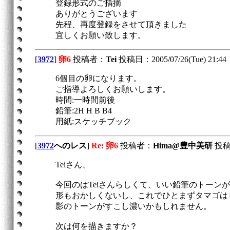
登録形式のご指摘
ありがとうございます
先程、再度登録をさせて頂きました
宜しくお願い致します。
[
3972
]
卵6
投稿者：
Tei
投稿日：2005/07/26(Tue) 21:44
6個目の卵になります。
ご指導よろしくお願いします。
時間:一時間前後
鉛筆:2H H B B4
用紙:スケッチブック
[
3972
へのレス
]
Re: 卵6
投稿者：
Hima@豊中美研
投稿日
Teiさん、
今回のはTeiさんらしくて、いい鉛筆のトーン
形もおかしくないし、これでひとまずタマゴは
影のトーンがすこし濃いかもしれません。
次は何を描きますか？