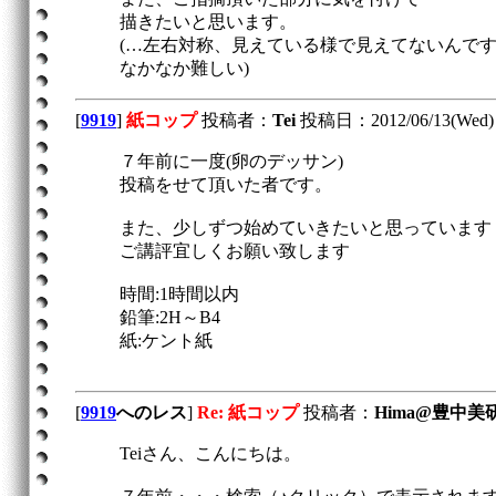
描きたいと思います。
(…左右対称、見えている様で見えてないんで
なかなか難しい)
[
9919
]
紙コップ
投稿者：
Tei
投稿日：2012/06/13(Wed) 
７年前に一度(卵のデッサン)
投稿をせて頂いた者です。
また、少しずつ始めていきたいと思っています
ご講評宜しくお願い致します
時間:1時間以内
鉛筆:2H～B4
紙:ケント紙
[
9919
へのレス
]
Re: 紙コップ
投稿者：
Hima@豊中美
Teiさん、こんにちは。