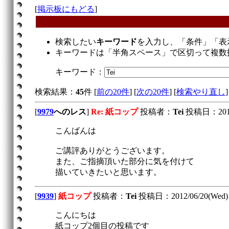
[
掲示板にもどる
]
検索したい
キーワード
を入力し、「条件」「表
キーワードは「半角スペース」で区切って複数
キーワード：
検索結果：
45
件 [
前の20件
] [
次の20件
] [
検索やり直し
]
[
9979
へのレス
]
Re: 紙コップ
投稿者：
Tei
投稿日：2012/0
こんばんは
ご講評ありがとうございます。
また、ご指摘頂いた部分に気を付けて
描いていきたいと思います。
[
9939
]
紙コップ
投稿者：
Tei
投稿日：2012/06/20(Wed) 
こんにちは
紙コップ2個目の投稿です