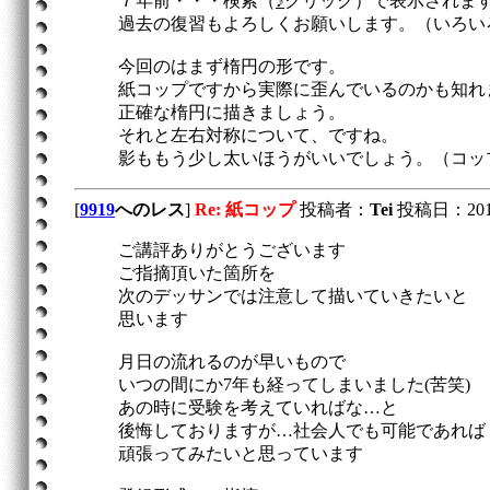
７年前・・・検索（
♪
クリック）で表示されます
過去の復習もよろしくお願いします。（いろい
今回のはまず楕円の形です。
紙コップですから実際に歪んでいるのかも知れ
正確な楕円に描きましょう。
それと左右対称について、ですね。
影ももう少し太いほうがいいでしょう。（コッ
[
9919
へのレス
]
Re: 紙コップ
投稿者：
Tei
投稿日：2012/0
ご講評ありがとうございます
ご指摘頂いた箇所を
次のデッサンでは注意して描いていきたいと
思います
月日の流れるのが早いもので
いつの間にか7年も経ってしまいました(苦笑)
あの時に受験を考えていればな…と
後悔しておりますが…社会人でも可能であれば
頑張ってみたいと思っています