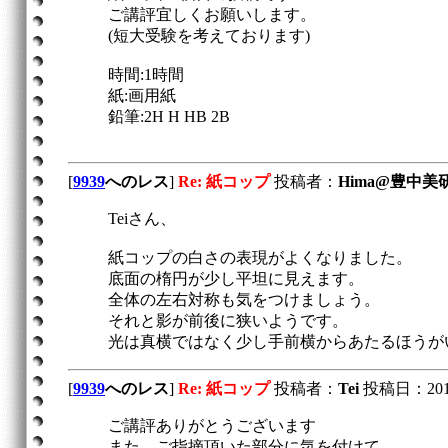
ご講評宜しくお願いします。
(短大受験を考えております)
時間:1時間
紙:画用紙
鉛筆:2H H HB 2B
[
9939
へのレス
]
Re: 紙コップ
投稿者：
Hima@豊中美
Teiさん、
紙コップの白さの表現がよくなりました。
底面の楕円が少し平坦に見えます。
全体の左右対称も気をつけましょう。
それと影が前後に狭いようです。
光は真横ではなく少し手前横からあたるほうが
[
9939
へのレス
]
Re: 紙コップ
投稿者：
Tei
投稿日：2012/0
ご講評ありがとうございます
また、ご指摘頂いた部分に気を付けて