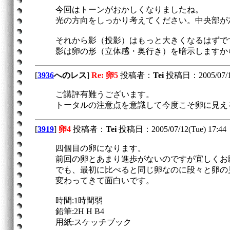
今回はトーンがおかしくなりましたね。
光の方向をしっかり考えてください。中央部が
それから影（投影）はもっと大きくなるはずで
影は卵の形（立体感・奥行き）を暗示しますか
[
3936
へのレス
]
Re: 卵5
投稿者：
Tei
投稿日：2005/07/19(
ご講評有難うございます。
トータルの注意点を意識して今度こそ卵に見え
[
3919
]
卵4
投稿者：
Tei
投稿日：2005/07/12(Tue) 17:44
四個目の卵になります。
前回の卵とあまり進歩がないのですが宜しくお
でも、最初に比べると同じ卵なのに段々と卵の
変わってきて面白いです。
時間:1時間弱
鉛筆:2H H B4
用紙:スケッチブック