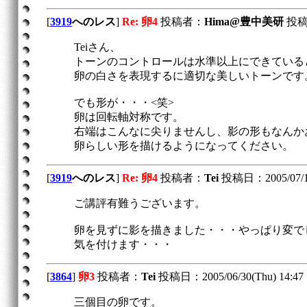
[
3919
へのレス
]
Re: 卵4
投稿者：
Hima@豊中美研
投稿日：
Teiさん、
トーンのコントロールは水準以上にできている
卵の白さを表現するに適切な美しいトーンです
でも形が・・・<笑>
卵は回転軸対称です。
右端はこんなに尖りませんし、影の形もなんか
卵らしい形を描けるようになってください。
[
3919
へのレス
]
Re: 卵4
投稿者：
Tei
投稿日：2005/07/12(
ご講評有難うございます。
卵を見ずに影を描きました・・・やっぱり変で
気を付けます・・・
[
3864
]
卵3
投稿者：
Tei
投稿日：2005/06/30(Thu) 14:47
三個目の卵です。