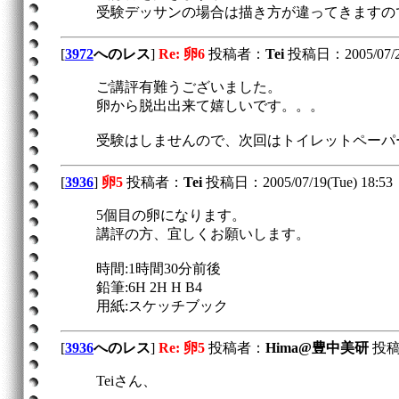
受験デッサンの場合は描き方が違ってきますの
[
3972
へのレス
]
Re: 卵6
投稿者：
Tei
投稿日：2005/07/27
ご講評有難うございました。
卵から脱出出来て嬉しいです。。。
受験はしませんので、次回はトイレットペーパ
[
3936
]
卵5
投稿者：
Tei
投稿日：2005/07/19(Tue) 18:53
5個目の卵になります。
講評の方、宜しくお願いします。
時間:1時間30分前後
鉛筆:6H 2H H B4
用紙:スケッチブック
[
3936
へのレス
]
Re: 卵5
投稿者：
Hima@豊中美研
投稿日：
Teiさん、