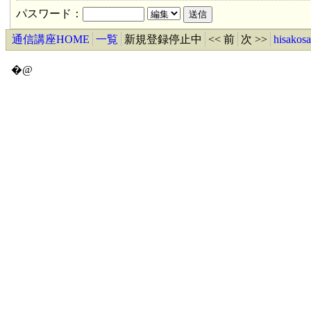
パスワード：
通信講座HOME
一覧
新規登録停止中
<< 前
次 >>
hisa
�@