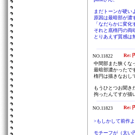
まだトーンが硬い
原因は最暗部が濃
「なだらかに変化
それと底楕円の両
とりあえず質感は
Re: 
NO.11822
中間部また狭くな
最暗部濃かったで
楕円は描きなおし
もうひとつお聞き
拘ったんてすが描
Re: 
NO.11823
>もしかして前作
モチーフが（太い