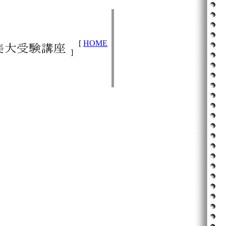
[
HOME
]