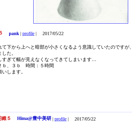
５
pank
|
profile
|
2017/05/22
れて下から上へと暗部が小さくなるよう意識していたのですが
ました。
しすぎて幅が見えなくなってきてしまいます…
２ｂ、３ｂ 時間：５時間
願いします。
円錐５
Hima@豊中美研
|
profile
|
2017/05/22