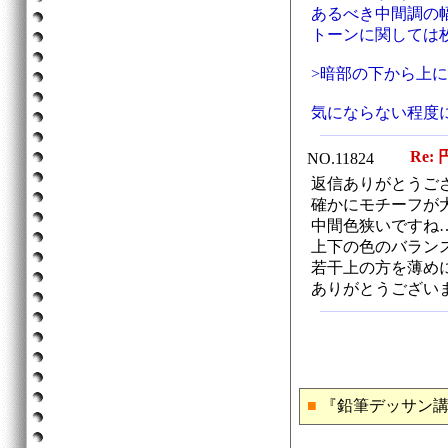
あるべき中間調の
トーンに関しては
>暗部の下から上
気にならない程度
Re: 
NO.11824
返信ありがとうご
確かにモチーフが
中間色狭いですね
上下の色のバラン
若干上の方を薄め
ありがとうござい
■
『鉛筆デッサン