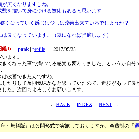
幅が広くなりますしね。
枚数を描いて身につける技術もあると思います。
に狭くなっていく感じは少しは改善出来ているでしょうか？
には良くなっています。（気になれば指摘します）
円錐５
pank
|
profile
|
2017/05/23
ざいます。
大きくなった事で描いてる感覚も変わりました。というか自分
…
スは改善できたんですね。
にしたりして反則気味かなと思っていたので、進歩があって良
ました。次回もよろしくお願いします。
←
BACK
INDEX
NEXT
→
講座・無料版』は公開形式で実施しておりますが、会費制の『