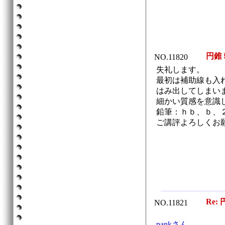
円錐
NO.11820
失礼します。
最初は補助線も入
はみ出してしまい
細かい質感を意識
鉛筆：ｈｂ、ｂ、
ご講評よろしくお
Re: 
NO.11821
pankさん、