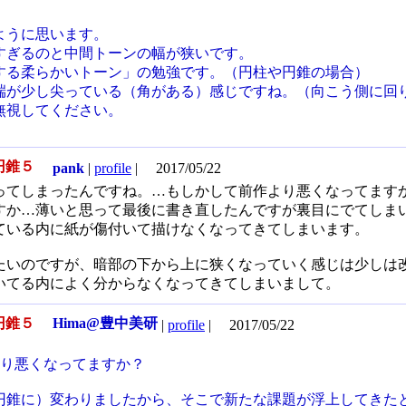
ように思います。
すぎるのと中間トーンの幅が狭いです。
する柔らかいトーン」の勉強です。（円柱や円錐の場合）
端が少し尖っている（角がある）感じですね。（向こう側に回
無視してください。
円錐５
pank
|
profile
|
2017/05/22
ってしまったんですね。…もしかして前作より悪くなってます
すか…薄いと思って最後に書き直したんですが裏目にでてしま
ている内に紙が傷付いて描けなくなってきてしまいます。
たいのですが、暗部の下から上に狭くなっていく感じは少しは
いてる内によく分からなくなってきてしまいまして。
円錐５
Hima@豊中美研
|
profile
|
2017/05/22
より悪くなってますか？
円錐に）変わりましたから、そこで新たな課題が浮上してきた