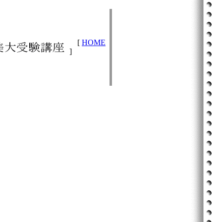
[
HOME
]