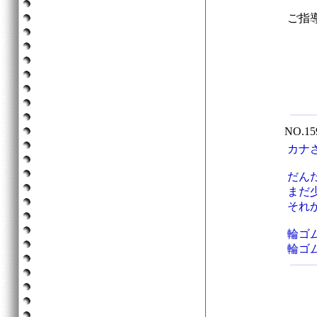
ご指
NO.1
カナ
だん
まだ
それ
輪ゴ
輪ゴ