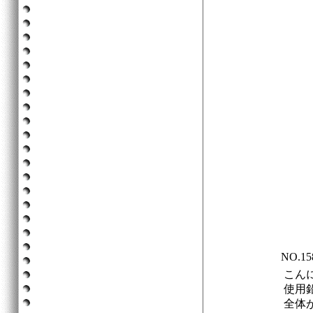
NO.1
こん
使用
全体