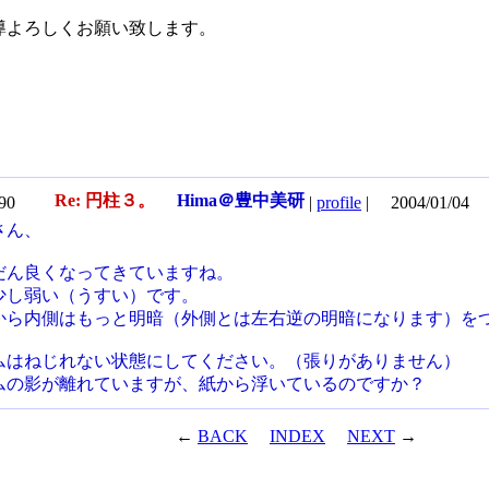
導よろしくお願い致します。
Re: 円柱３。
Hima＠豊中美研
590
|
profile
|
2004/01/04
さん、
だん良くなってきていますね。
少し弱い（うすい）です。
から内側はもっと明暗（外側とは左右逆の明暗になります）を
ムはねじれない状態にしてください。（張りがありません）
ムの影が離れていますが、紙から浮いているのですか？
←
BACK
INDEX
NEXT
→