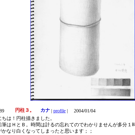
円柱３。
カナ
589
|
profile
|
2004/01/04
にちは！円柱描きました。
鉛筆はＨとＢ。時間は計るの忘れてのでわかりませんが多分１
がかなり白くなってしまったと思います；；