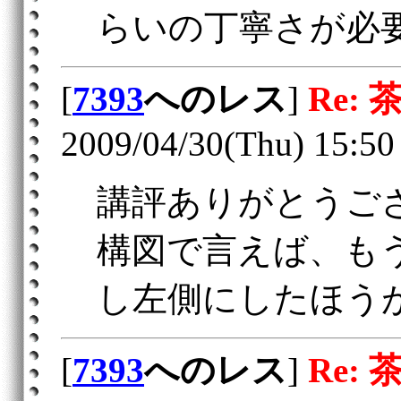
らいの丁寧さが必
[
7393
へのレス
]
Re: 
2009/04/30(Thu) 15:50
講評ありがとうご
構図で言えば、も
し左側にしたほう
[
7393
へのレス
]
Re: 