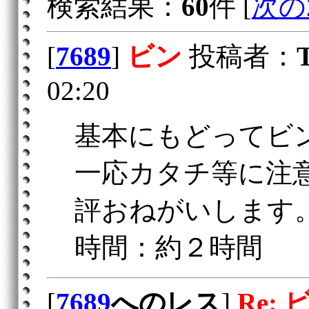
検索結果：
60
件 [
次の
[
7689
]
ビン
投稿者：
02:20
基本にもどってビ
一応カタチ等に注
評おねがいします
時間：約２時間
[
7689
へのレス
]
Re: 