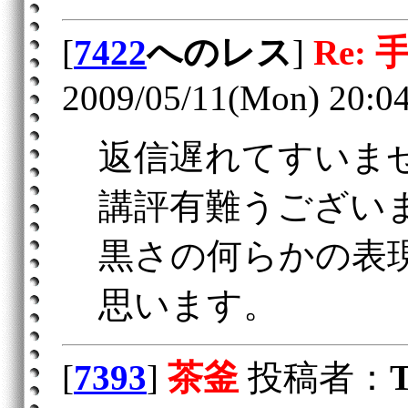
[
7422
へのレス
]
Re: 
2009/05/11(Mon) 20:0
返信遅れてすいま
講評有難うござい
黒さの何らかの表
思います。
[
7393
]
茶釜
投稿者：