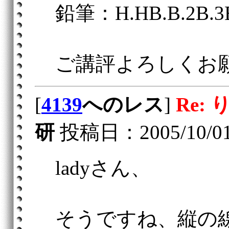
鉛筆：H.HB.B.2B.3
ご講評よろしくお
[
4139
へのレス
]
Re:
研
投稿日：2005/10/01(S
ladyさん、
そうですね、縦の