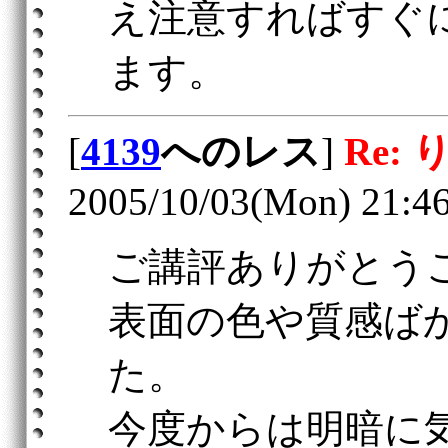
え注意すればすぐ
ます。
[
4139
へのレス
]
Re:
2005/10/03(Mon) 21:4
ご講評ありがとう
表面の色や質感ば
た。
今度からは明暗に