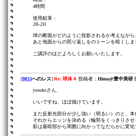
4時間
使用鉛筆：
2B-2H
球の断面がどのように投影されるか考えながら
あと地面からの照り返しをのトーンを暗くしま
ご講評のほどよろしくお願いいたします。
[
9853
へのレス
]
Re: 球体４
投稿者：
Hima@豊中美研
投
yusukeさん、
いいですね、ほぼ描けています。
まだ反射光部分が少し強い（明るい）のと、本
それからエッジを決める（輪郭をくっきりさせ
影は最暗部から周囲に向かってなだらかに変化