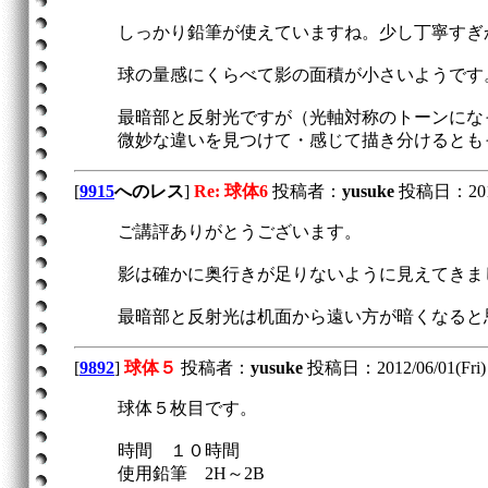
しっかり鉛筆が使えていますね。少し丁寧すぎ
球の量感にくらべて影の面積が小さいようです
最暗部と反射光ですが（光軸対称のトーンにな
微妙な違いを見つけて・感じて描き分けるとも
[
9915
へのレス
]
Re: 球体6
投稿者：
yusuke
投稿日：2012/
ご講評ありがとうございます。
影は確かに奥行きが足りないように見えてきま
最暗部と反射光は机面から遠い方が暗くなると
[
9892
]
球体５
投稿者：
yusuke
投稿日：2012/06/01(Fri) 
球体５枚目です。
時間 １０時間
使用鉛筆 2H～2B