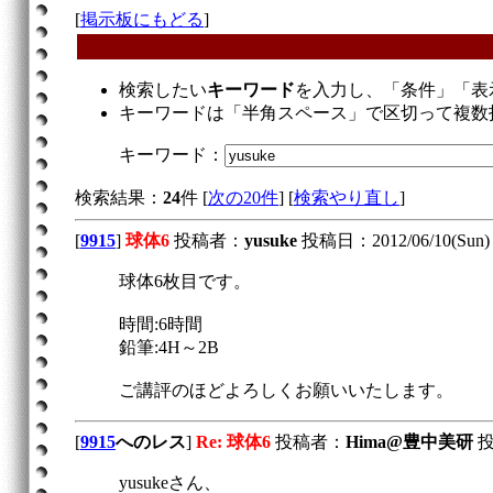
[
掲示板にもどる
]
検索したい
キーワード
を入力し、「条件」「表
キーワードは「半角スペース」で区切って複数
キーワード：
検索結果：
24
件 [
次の20件
] [
検索やり直し
]
[
9915
]
球体6
投稿者：
yusuke
投稿日：2012/06/10(Sun) 
球体6枚目です。
時間:6時間
鉛筆:4H～2B
ご講評のほどよろしくお願いいたします。
[
9915
へのレス
]
Re: 球体6
投稿者：
Hima@豊中美研
投稿
yusukeさん、