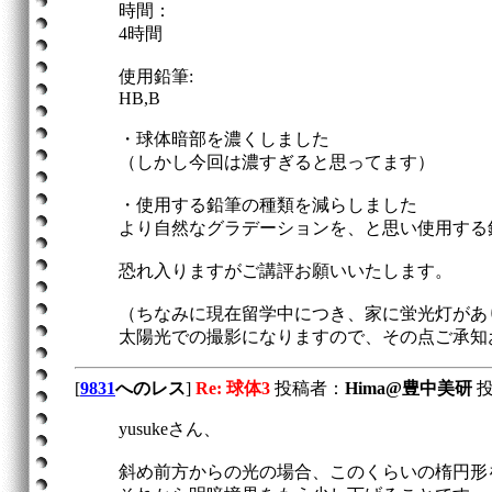
時間：
4時間
使用鉛筆:
HB,B
・球体暗部を濃くしました
（しかし今回は濃すぎると思ってます）
・使用する鉛筆の種類を減らしました
より自然なグラデーションを、と思い使用する
恐れ入りますがご講評お願いいたします。
（ちなみに現在留学中につき、家に蛍光灯があ
太陽光での撮影になりますので、その点ご承知
[
9831
へのレス
]
Re: 球体3
投稿者：
Hima@豊中美研
投稿
yusukeさん、
斜め前方からの光の場合、このくらいの楕円形