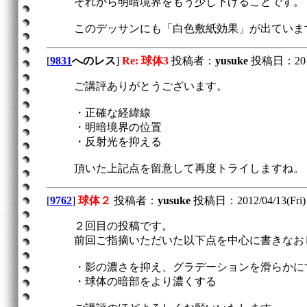
それから明暗境界をもう少し下げることです。
このデッサンにも「白色敷紙効果」が出ていま
[
9831
へのレス
]
Re: 球体3
投稿者：
yusuke
投稿日：2012/
ご講評ありがとうございます。
・正確な経緯線
・明暗境界の位置
・反射光を抑える
頂いた上記点を留意して再度トライしますね。
[
9762
]
球体２
投稿者：
yusuke
投稿日：2012/04/13(Fri) 
２回目の投稿です。
前回ご指摘いただいた以下点を中心に書きなお
・影の濃さを抑え、グラデーションを滑らかに
・球体の暗部をより濃くする