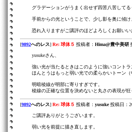
グラデーションがうまく出せず四苦八苦してる
手前からの光ということで、少し影を奥に傾け
恐れ入りますがご講評のほどよろしくお願いい
[
9892
へのレス
]
Re: 球体５
投稿者：
Hima@豊中美研
投
yusukeさん、
強い光が当たるときはこのように強いコントラ
ほんとうはもっと弱い光での柔らかいトーン（
明暗稜線が明部に寄りすぎです。
稜線の正確な位置を決めないと丸さの表現が狂
[
9892
へのレス
]
Re: 球体５
投稿者：
yusuke
投稿日：2012/
ご講評ありがとうございます。
弱い光を前提に描き直します。