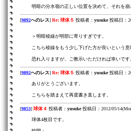
明暗の分水嶺の正しい位置を決めて、それを崩
[
9892
へのレス
]
Re: 球体５
投稿者：
yusuke
投稿日：2012/
＞明暗稜線が明部に寄りすぎです。
こちら稜線をもう少し下げた方が良いという意
恐れ入りますが、ご教示いただければ幸いです
[
9892
へのレス
]
Re: 球体５
投稿者：
yusuke
投稿日：2012/
ありがとうございます。
こちらを踏まえて再度書き直します。
[
9853
]
球体４
投稿者：
yusuke
投稿日：2012/05/14(Mon)
球体4枚目です。
時間：