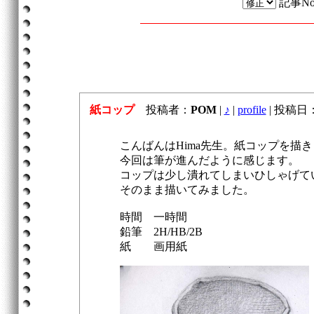
記事N
紙コップ
投稿者：
POM
|
♪
|
profile
|
投稿日：20
こんばんはHima先生。紙コップを描
今回は筆が進んだように感じます。
コップは少し潰れてしまいひしゃげて
そのまま描いてみました。
時間 一時間
鉛筆 2H/HB/2B
紙 画用紙