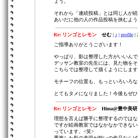
ょう。
それから「連続投稿」とは同じ人が続
あいだに他の人の作品投稿を挟むよう
Re: リンゴとレモン
せむ
|
♪
|
profile
|
2
ご指導ありがとうございます！
やっぱり、影は整理した方がいいんで
デッサン教室の先生には、見た物をそ
こちらでは整理して描くようにします
モチーフの位置も、もっといろいろな
とてもタメになりました！今後もぜひ
Re: リンゴとレモン
Hima@豊中美
理想を言えば勝手に整理するのではな
ですが絵画教室ではなかなかできない
っています。<笑>
重複した影の表現が狙いの作品ならば