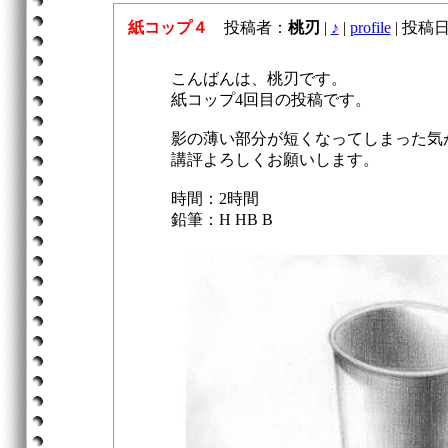
紙コップ４
投稿者：
桃刃
|
♪
|
profile
|
投稿日：2
こんばんは、桃刃です。
紙コップ4回目の投稿です。
影の薄い部分が短くなってしまった気
講評よろしくお願いします。
時間：2時間
鉛筆：H HB B