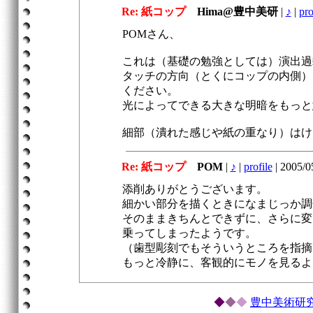
Re: 紙コップ
Hima@豊中美研
|
♪
|
pro
POMさん、
これは（基礎の勉強としては）演出過
タッチの方向（とくにコップの内側）
ください。
光によってできる大きな明暗をもっと
細部（潰れた感じや紙の重なり）はけ
Re: 紙コップ
POM
|
♪
|
profile
|
2005/0
添削ありがとうございます。
細かい部分を描くときになまじっか調
そのままきちんとできずに、さらに変
乗ってしまったようです。
（歯型彫刻でもそういうところを指摘
もっと冷静に、客観的にモノを見るよ
◆
◆
◆
豊中美術研