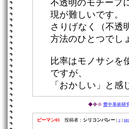
不透明のモチーフ
現が難しいです。
さりげなく（不透
方法のひとつでし
比率はモノサシを
ですが、
「おかしい」と感
◆
◆
◆
豊中美術研
ピーマン01
投稿者：
シリコンバレー
|
♪
|
pro