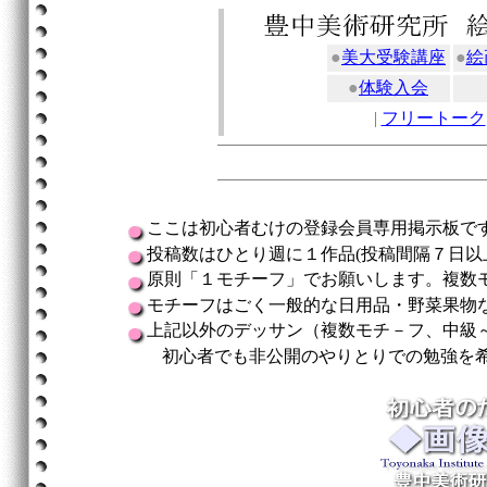
●
美大受験講座
●
絵
●
体験入会
|
フリートーク
ここは初心者むけの登録会員専用掲示板で
投稿数はひとり週に１作品(投稿間隔７日以
原則「１モチーフ」でお願いします。複数
モチーフはごく一般的な日用品・野菜果物
上記以外のデッサン（複数モチ－フ、中級
初心者でも非公開のやりとりでの勉強を希