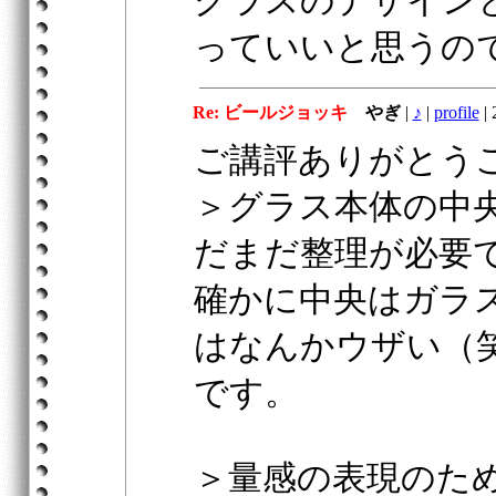
グラスのデザイン
っていいと思うの
Re: ビールジョッキ
やぎ
|
♪
|
profile
|
2
ご講評ありがとう
＞グラス本体の中
だまだ整理が必要
確かに中央はガラ
はなんかウザい（
です。
＞量感の表現のた