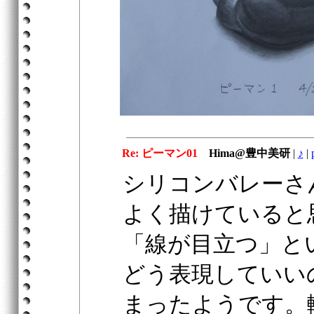
Re: ピーマン01
Hima@豊中美研
|
♪
|
シリコンバレーさ
よく描けていると
「線が目立つ」と
どう表現していい
まったようです。