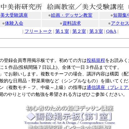
●
美大受験講座
●
絵画・デッサン教室
●
短期集
●
体験入会
●
資料請求
●
アクセ
|
フリートーク
|
第１室
|
第２室
|
第３室
|
Q&A
|
の登録会員専用掲示板です。初めての方は
投稿規程
をお読みく
に１作品(投稿間隔７日以上)、全体で一日３作品までです。
」でお願いします。複数モチーフの場合、講評内容は構図（配
般的な日用品・野菜果物など（シンプルなもの）を描いてくだ
ン（複数モチ－フ、中級～上級）の指導は
通信講座（プレミア
のやりとりでの勉強を希望される方はぜひご参加ください。