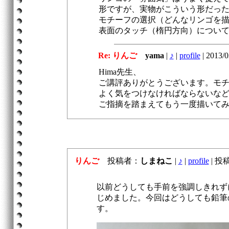
形ですが、実物がこういう形だっ
モチーフの選択（どんなリンゴを
表面のタッチ（楕円方向）につい
Re: りんご
yama
|
♪
|
profile
|
2013/0
Hima先生、
ご講評ありがとうございます。モ
よく気をつけなければならないな
ご指摘を踏まえてもう一度描いて
りんご
投稿者：
しまねこ
|
♪
|
profile
|
投稿日
以前どうしても手前を強調しきれず
じめました。今回はどうしても鉛筆
す。