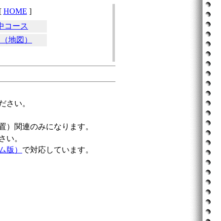
[
HOME
]
中コース
ス（地図）
ださい。
置）関連のみになります。
さい。
ム版）
で対応しています。