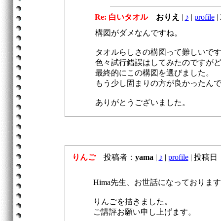
Re: 白いタオル
おりえ
|
♪
|
profile
|
構図がダメなんですね。
タオルらしさの構図って難しいで
色々試行錯誤はしてみたのですが
最終的にこの構図を選びました。
もう少し固まりの方が良かったん
ありがとうございました。
りんご
投稿者：
yama
|
♪
|
profile
|
投稿日：20
Hima先生、お世話になっておりま
りんごを描きました。
ご講評お願い申し上げます。