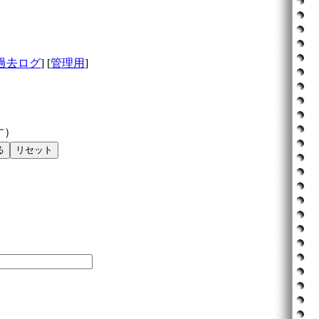
過去ログ
] [
管理用
]
す）