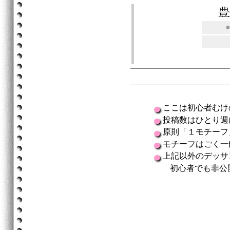
ここは初心者むけ
投稿数はひとり週
原則「１モチーフ
モチーフはごく一
上記以外のデッサ
初心者でも非公開