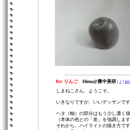
Re: りんご
Hima@豊中美研
|
♪
|
pro
しまねこさん、ようこそ。
いきなりですが、いいデッサンで
ヘタ（軸）の部分はもう少し濃く
（本体の色との「差」を強調しま
それから、ハイライトの描き方で