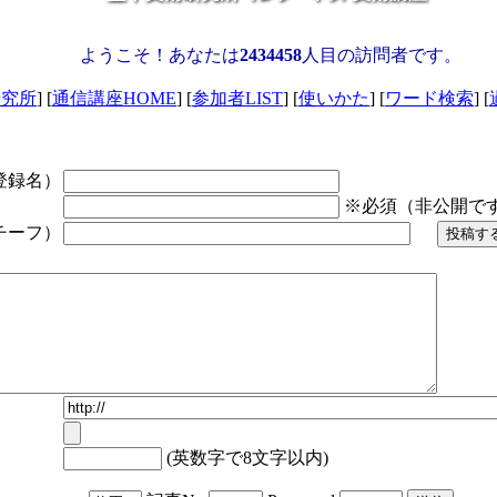
ようこそ！あなたは
2434458
人目の訪問者です。
研究所
] [
通信講座HOME
] [
参加者LIST
] [
使いかた
] [
ワード検索
] [
登録名）
※必須（非公開で
チーフ）
(英数字で8文字以内)