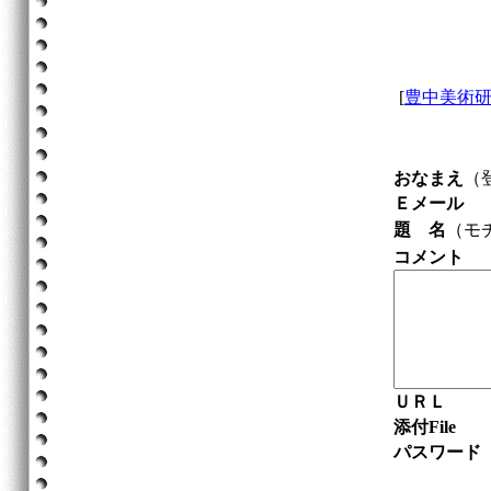
[
豊中美術
おなまえ
（
Ｅメール
題 名
（モ
コメント
ＵＲＬ
添付File
パスワード