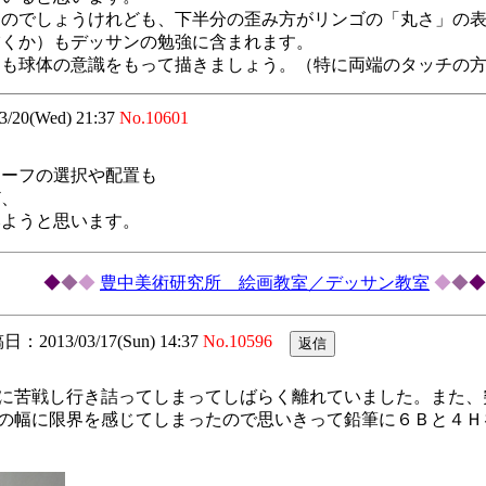
たのでしょうけれども、下半分の歪み方がリンゴの「丸さ」の
描くか）もデッサンの勉強に含まれます。
ても球体の意識をもって描きましょう。（特に両端のタッチの
3/20(Wed) 21:37
No.10601
チーフの選択や配置も
ど、
みようと思います。
◆
◆
◆
豊中美術研究所 絵画教室／デッサン教室
◆
◆
◆
：2013/03/17(Sun) 14:37
No.10596
に苦戦し行き詰ってしまってしばらく離れていました。また、
の幅に限界を感じてしまったので思いきって鉛筆に６Ｂと４Ｈ