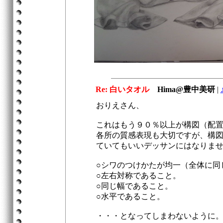
Re: 白いタオル
Hima@豊中美研
|
おりえさん、
これはもう９０％以上が構図（配
各所の質感表現も大切ですが、構
ていてもいいデッサンにはなりま
○シワのつけかたが均一（全体に同
○左右対称であること。
○同じ幅であること。
○水平であること。
・・・となってしまわないように