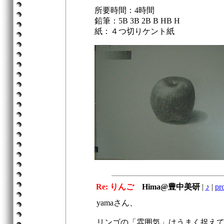
所要時間：4時間
鉛筆：5B 3B 2B B HB H
紙：４つ切りケント紙
Re: りんご
Hima@豊中美研
|
♪
|
pro
yamaさん、
リンゴの「雰囲気」はうまく捉え