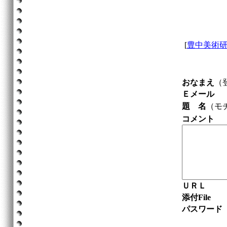
[
豊中美術
おなまえ
（
Ｅメール
題 名
（モ
コメント
ＵＲＬ
添付File
パスワード