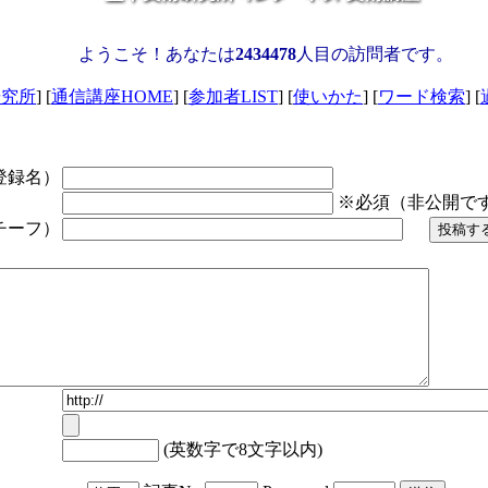
ようこそ！あなたは
2434478
人目の訪問者です。
研究所
] [
通信講座HOME
] [
参加者LIST
] [
使いかた
] [
ワード検索
] [
登録名）
※必須（非公開で
チーフ）
(英数字で8文字以内)