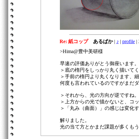
Re: 紙コップ
あるぱか
|
♪
|
profile
|
>Hima@豊中美研様
早速の評価ありがとう御座います
＞底の楕円をしっかり丸く描いて
＞手前の楕円より丸くなります、
何度も言われているのですがまだ
＞それから、光の方向が逆ですね
＞上方からの光で描かないと、コ
＞「丸み（曲面）」の感じは変化
解りました。
光の当て方とかまだ課題が多くも