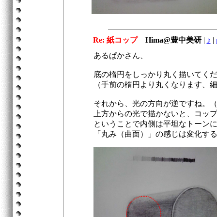
Re: 紙コップ
Hima@豊中美研
|
♪
|
あるぱかさん、
底の楕円をしっかり丸く描いてく
（手前の楕円より丸くなります、
それから、光の方向が逆ですね。
上方からの光で描かないと、コッ
ということで内側は平坦なトーン
「丸み（曲面）」の感じは変化す