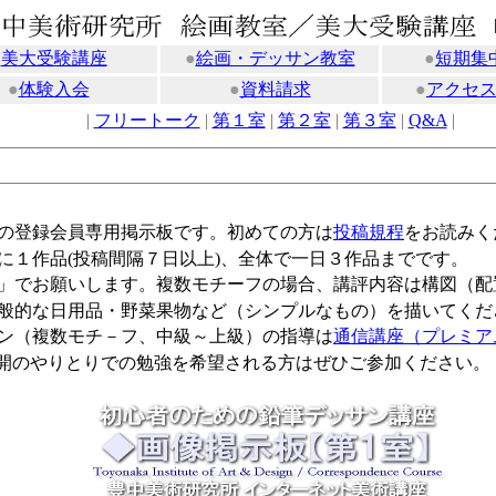
●
美大受験講座
●
絵画・デッサン教室
●
短期集
●
体験入会
●
資料請求
●
アクセ
|
フリートーク
|
第１室
|
第２室
|
第３室
|
Q&A
|
の登録会員専用掲示板です。初めての方は
投稿規程
をお読みく
に１作品(投稿間隔７日以上)、全体で一日３作品までです。
」でお願いします。複数モチーフの場合、講評内容は構図（配
般的な日用品・野菜果物など（シンプルなもの）を描いてくだ
ン（複数モチ－フ、中級～上級）の指導は
通信講座（プレミア
のやりとりでの勉強を希望される方はぜひご参加ください。