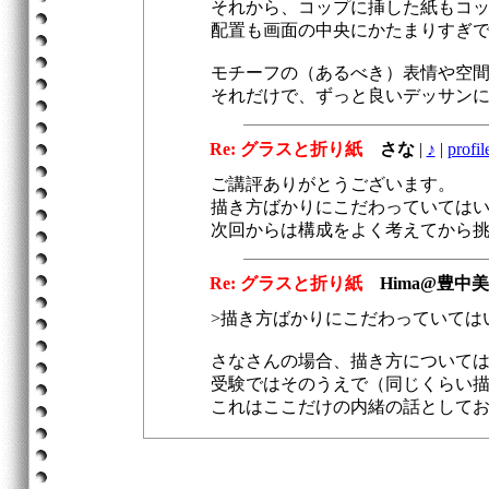
それから、コップに挿した紙もコ
配置も画面の中央にかたまりすぎ
モチーフの（あるべき）表情や空
それだけで、ずっと良いデッサン
Re: グラスと折り紙
さな
|
♪
|
profil
ご講評ありがとうございます。
描き方ばかりにこだわっていては
次回からは構成をよく考えてから
Re: グラスと折り紙
Hima@豊中
>描き方ばかりにこだわっていては
さなさんの場合、描き方について
受験ではそのうえで（同じくらい
これはここだけの内緒の話としてお