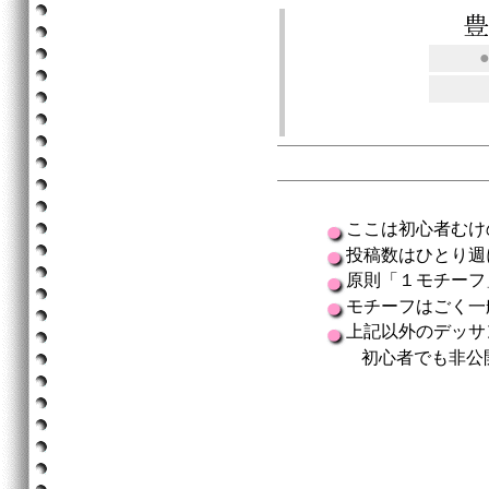
ここは初心者むけ
投稿数はひとり週
原則「１モチーフ
モチーフはごく一
上記以外のデッサ
初心者でも非公開