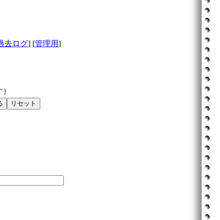
過去ログ
] [
管理用
]
す）