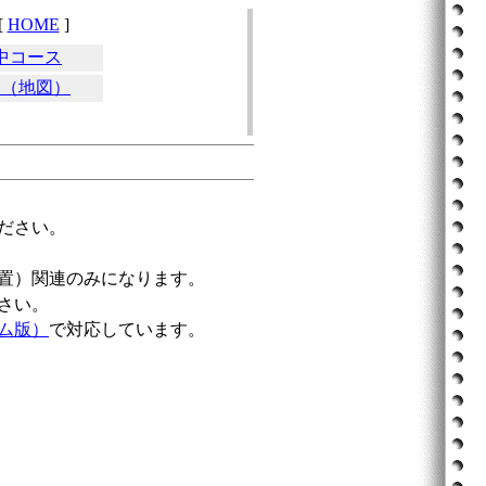
[
HOME
]
中コース
ス（地図）
ださい。
置）関連のみになります。
さい。
ム版）
で対応しています。