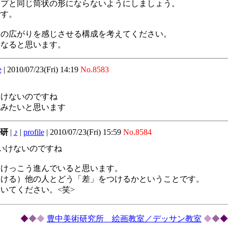
ップと同じ筒状の形にならないようにしましょう。
です。
間の広がりを感じさせる構成を考えてください。
になると思います。
e
|
2010/07/23(Fri) 14:19
No.8583
いけないのですね
挑みたいと思います
美研
|
♪
|
profile
|
2010/07/23(Fri) 15:59
No.8584
いけないのですね
はけっこう進んでいると思います。
描ける）他の人とどう「差」をつけるかということです。
いてください。<笑>
◆
◆
◆
豊中美術研究所 絵画教室／デッサン教室
◆
◆
◆