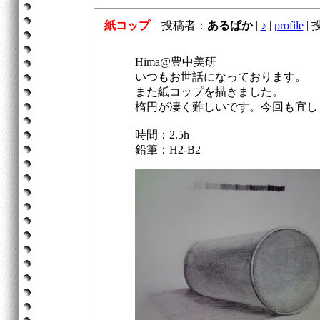
紙コップ
投稿者：
あるぱか
|
♪
|
profile
|
投
Hima@豊中美研
いつもお世話になっております。
また紙コップを描きました。
楕円が凄く難しいです。今回も宜し
時間：2.5h
鉛筆：H2-B2